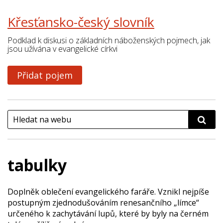
Křesťansko-český slovník
Podklad k diskusi o základních náboženských pojmech, jak
jsou užívána v evangelické církvi
Přidat pojem
tabulky
Doplněk oblečení evangelického faráře. Vznikl nejpíše
postupným zjednodušováním renesančního „límce“
určeného k zachytávání lupů, které by byly na černém