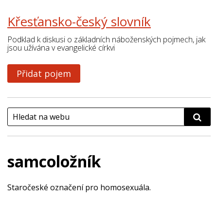
Křesťansko-český slovník
Podklad k diskusi o základních náboženských pojmech, jak
jsou užívána v evangelické církvi
Přidat pojem
samcoložník
Staročeské označení pro homosexuála.